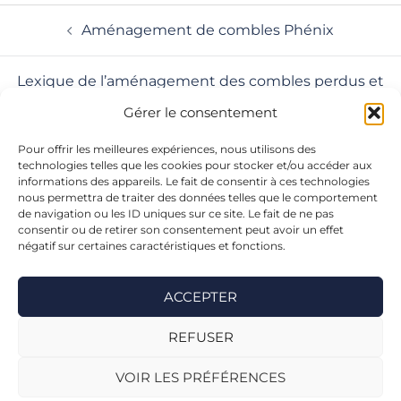
Aménagement de combles Phénix
Lexique de l’aménagement des combles perdus et
de la surélévation de toiture
Gérer le consentement
Pour offrir les meilleures expériences, nous utilisons des
technologies telles que les cookies pour stocker et/ou accéder aux
informations des appareils. Le fait de consentir à ces technologies
nous permettra de traiter des données telles que le comportement
de navigation ou les ID uniques sur ce site. Le fait de ne pas
consentir ou de retirer son consentement peut avoir un effet
Nous contacter
Nous suivre
négatif sur certaines caractéristiques et fonctions.
02 47 50
46 47
ACCEPTER
ZA du May -
DEVIS
© 2014-2026 |
37270 Azay-sur-
GRATUIT
REFUSER
Aménagement Combles
Cher​
Touraine
Nous
Mentions légales
VOIR LES PRÉFÉRENCES
Itinéraire
contacter
Site créé par
lagencegraphique